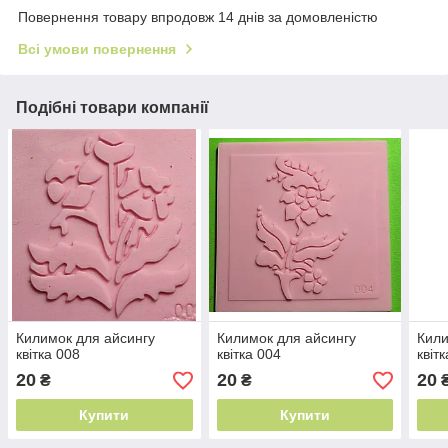
Повернення товару впродовж 14 днів за домовленістю
Всі умови повернення
Подібні товари компанії
Килимок для айсингу
Килимок для айсингу
Кили
квітка 008
квітка 004
квіт
20
20
20
₴
₴
Купити
Купити