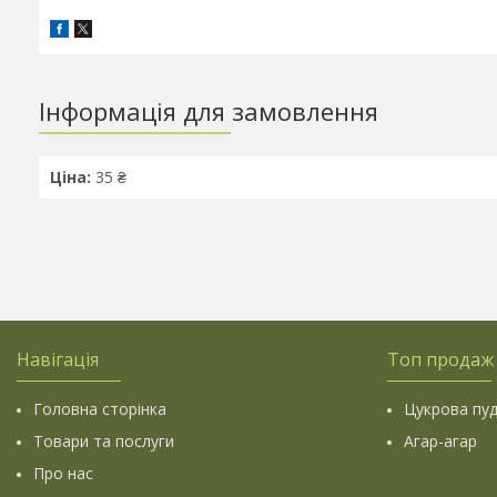
Інформація для замовлення
Ціна:
35 ₴
Навігація
Топ продаж
Головна сторінка
Цукрова пу
Товари та послуги
Агар-агар
Про нас