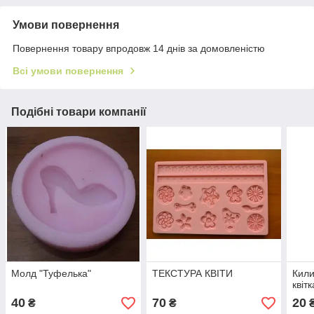
Умови повернення
Повернення товару впродовж 14 днів за домовленістю
Всі умови повернення
Подібні товари компанії
Молд "Туфелька"
ТЕКСТУРА КВІТИ
Кили
квіт
40
70
20
₴
₴