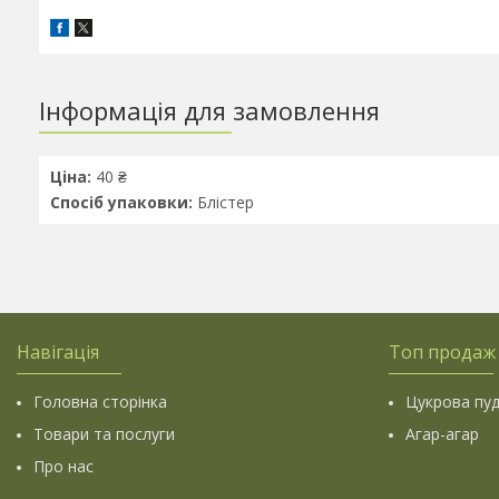
Інформація для замовлення
Ціна:
40 ₴
Спосіб упаковки:
Блістер
Навігація
Топ продаж
Головна сторінка
Цукрова пу
Товари та послуги
Агар-агар
Про нас