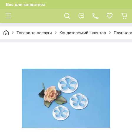
Все для кондитера
Товари та послуги
Кондитерський інвентар
Плунжера