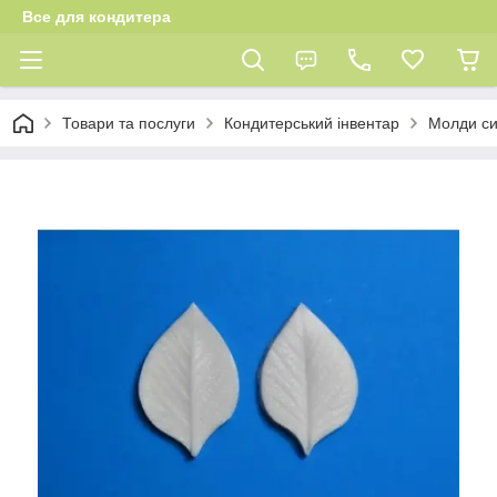
Все для кондитера
Товари та послуги
Кондитерський інвентар
Молди си