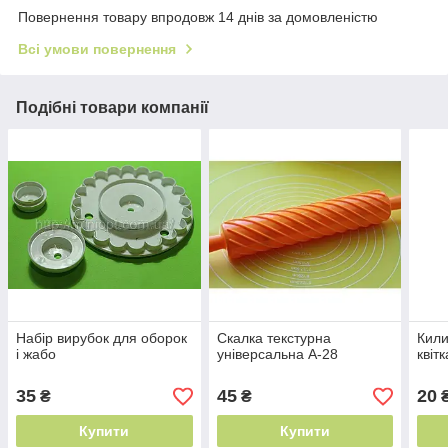
Повернення товару впродовж 14 днів за домовленістю
Всі умови повернення
Подібні товари компанії
Набір вирубок для оборок
Скалка текстурна
Кили
і жабо
універсальна А-28
квіт
35
45
20
₴
₴
Купити
Купити