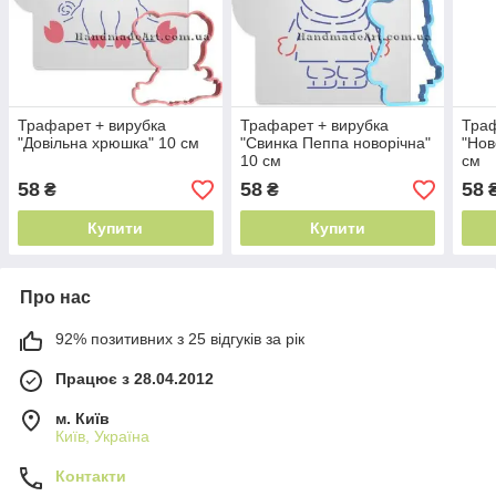
Трафарет + вирубка
Трафарет + вирубка
Траф
"Довільна хрюшка" 10 см
"Свинка Пеппа новорічна"
"Нов
10 см
см
58
58
58
₴
₴
Купити
Купити
Про нас
92% позитивних з 25 відгуків за рік
Працює з 28.04.2012
м. Київ
Київ, Україна
Контакти