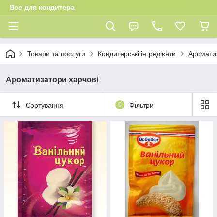
Все для кондитера
Товари та послуги
Кондитерські інгредієнти
Ароматиз
Ароматизатори харчові
Сортування
0
Фільтри