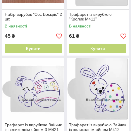
Набір вирубок "Coc Воскріс" 2
Трафарет із вирубкою
шт.
"Кролик М411"
В наявності
В наявності
45
61
₴
₴
Купити
Купити
Трафарет із вирубкою Зайчик
Трафарет із вирубкою Зайчик
із великоднім яйцем 3 М421
із великоднім яйцем М412